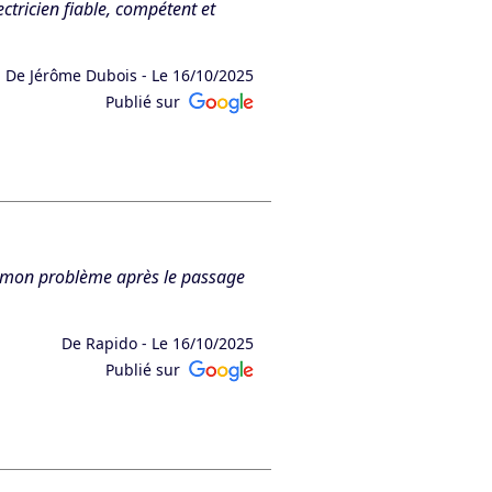
ricien fiable, compétent et
De Jérôme Dubois -
Le 16/10/2025
Publié sur
re mon problème après le passage
De Rapido -
Le 16/10/2025
Publié sur
 ravis d’avoir pu vous aider là où
à nouveau. L’équipe GC ELEC. »