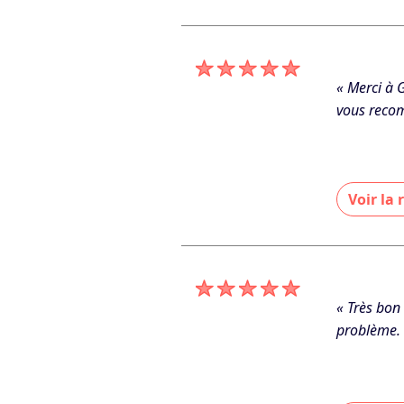
« Je vous r
Merci pour
De GC ELEC
« Merci à G
vous recom
Voir la
« Je vous r
j’apprécie
De GC ELEC
« Très bon 
problème. 