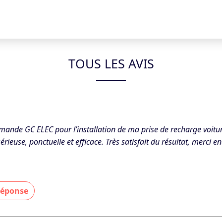
TOUS LES AVIS
mande GC ELEC pour l’installation de ma prise de recharge voiture
rieuse, ponctuelle et efficace. Très satisfait du résultat, merci en
 réponse
ucoup pour votre retour et votre confiance ! Ravi que l’installati
tière satisfaction. Au plaisir de vous accompagner à nouveau. »