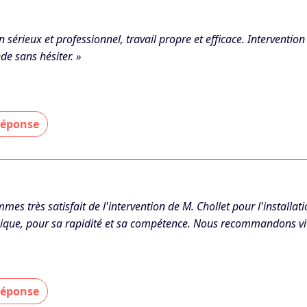
 - Le 27/04/2026
en sérieux et professionnel, travail propre et efficace. Intervention
 sans hésiter. »
 réponse
aucoup pour votre confiance et votre recommandation. Je suis ravi
 - Le 14/02/2026
mes très satisfait de l'intervention de M. Chollet pour l'install
ique, pour sa rapidité et sa compétence. Nous recommandons viv
 réponse