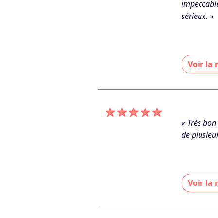
impeccable
sérieux. »
Voir la
« Bonjour M
De GC ELEC
« Très bon
de plusieu
Voir la
« Un grand
d’autres n