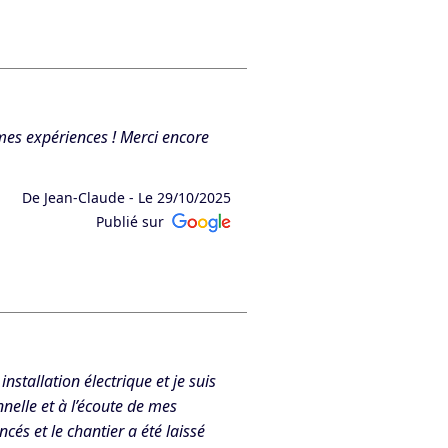
 ravis que notre sérieux et la
ccompagner à nouveau. L’équipe
 mes expériences ! Merci encore
De Jean-Claude -
Le 29/10/2025
Publié sur
avis que vous soyez pleinement
stallation électrique et je suis
nelle et à l’écoute de mes
ncés et le chantier a été laissé