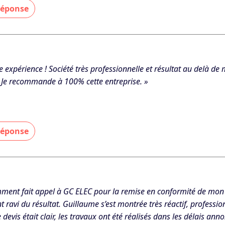
 réponse
 merci pour votre retour positif et votre confiance ! Nous sommes
 notre travail aient répondu à vos attentes. Au plaisir de vous a
 - Le 02/11/2025
e expérience ! Société très professionnelle et résultat au delà de
! Je recommande à 100% cette entreprise. »
 réponse
 merci pour votre confiance et votre recommandation ! je suis r
 résultat. »
 - Le 29/10/2025
mment fait appel à GC ELEC pour la remise en conformité de mon in
ravi du résultat. Guillaume s’est montrée très réactif, profession
 devis était clair, les travaux ont été réalisés dans les délais anno