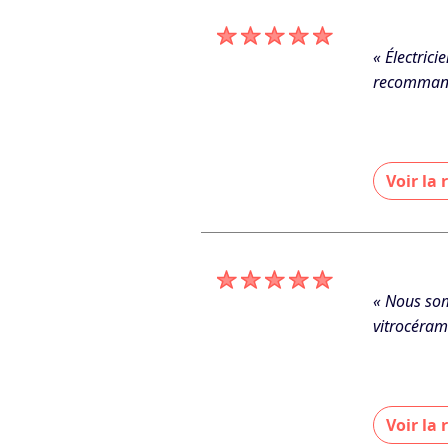
De GC ELEC
« Électrici
recommande
Voir la
« Merci be
»
De GC ELEC
« Nous som
vitrocéram
Voir la