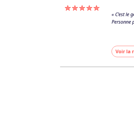
De GC ELEC
« C’est le 
Personne p
Voir la
« Un immen
répondre à 
De GC ELEC