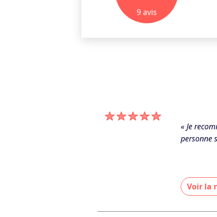
9
avis
« Je recom
personne sé
Voir la
« Merci bea
apporte en