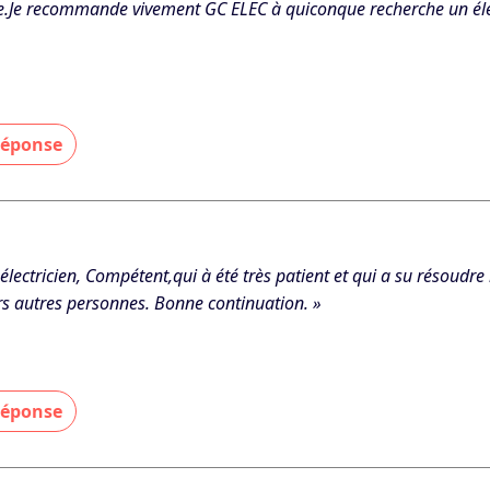
.Je recommande vivement GC ELEC à quiconque recherche un élect
 réponse
.Dubois, Merci pour votre avis positif. »
 - Le 22/10/2025
 électricien, Compétent,qui à été très patient et qui a su résoud
rs autres personnes. Bonne continuation. »
 réponse
 merci pour votre retour positif et votre confiance ! Nous sommes
’avaient pas trouvé de solution. Au plaisir de vous accompagner 