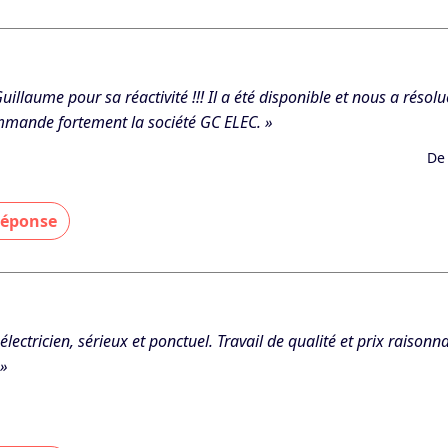
emercie pour votre retour positif. Je suis ravi que mon interventio
 votre confiance et votre recommandation. »
 - Le 03/01/2026
uillaume pour sa réactivité !!! Il a été disponible et nous a réso
mande fortement la société GC ELEC. »
De
 réponse
emercie pour votre retour. Je suis satisfait d’avoir pu répondre e
 vivement votre recommandation. »
 - Le 20/11/2025
électricien, sérieux et ponctuel. Travail de qualité et prix raisonna
»