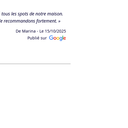
é tous les spots de notre maison.
t le recommandons fortement. »
De Marina -
Le 15/10/2025
Publié sur
 ! Nous sommes ravis d’avoir pu
ts. L’équipe GC ELEC. »