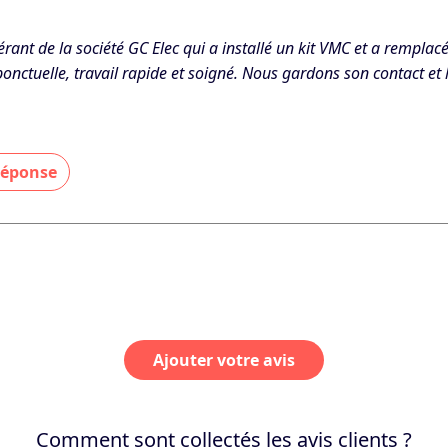
 - Le 01/11/2025
gérant de la société GC Elec qui a installé un kit VMC et a remplac
onctuelle, travail rapide et soigné. Nous gardons son contact e
 réponse
se merci pour votre retour chaleureux et votre recommandation
vos attentes et restons à votre écoute pour tous vos futurs proje
 - Le 01/11/2025
Ajouter votre avis
Comment sont collectés les avis clients ?