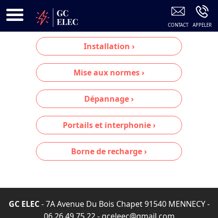
Dépannage Électricité Mennecy
Installation ›
Mise aux normes ›
Dépannage ›
Portails et interphonie ›
Borne de recharge ›
GC ELEC
- 7A Avenue Du Bois Chapet 91540 MENNECY -
06 26 49 75 22
-
gceleec@gmail.com